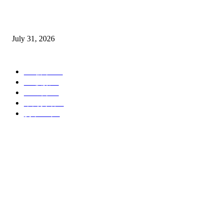
BYD Sealion 7升級版開𧷗，入門版Dynamic 只售Rm163,800。
July 31, 2026
POPULAR CATEGORY
EV新车
160
EV快报
64
EV试车
40
车商资讯
13
货卡上市
6