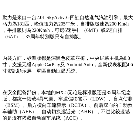
動力是來自一台2.0L SkyActiv-G四缸自然進气汽油引擎，最大
马力為181匹，峰值扭力為205牛米，自排版极速為200 Km/h
，手排版則為220Km/h，可選6速手排（6MT）或6速自排
（6AT），35周年特別版只有自排版。
內裝方面，标凖版都是深黑色皮革座椅，中央屏幕主机為8.8
寸，支援无綫Apple CarPlay及 Android Auto，全新仪表板配4.6
寸资訊顕示屏，單區自動恒温系統。
在安全配备部份，本地的MX-5无论是标准版还是35周年纪念
版，都统一搭载4具气囊、车道偏移警示（LDW）、盲点侦测
（BSM）、后方横向车流警示（RCTA）、前后双向的自动煞
车辅助（AEB）、自动切换远近光（AHB），不过比较遗憾
的是没有搭载自动跟车系统（ACC）。