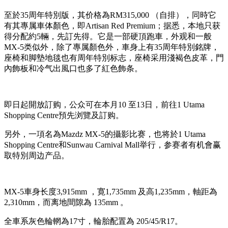
至於35周年特別版，其价格為RM315,000 （自排），同時它
有其專属車体顏色，即Artisan Red Premium；据悉，本地只获
得分配約5輛，先訂先得。它是一部硬頂跑車，外观和一般
MX-5类似外，除了專属顏色外，車身上有35周年特別銘牌，
座椅和脚墊地毯也有周年特別标志，座椅采用淺褐色皮革，門
內飾板和冷气出風口也多了紅色飾条。
即日起開放訂购，公众可在本月10 至13日，前往1 Utama
Shopping Centre預先浏覽及訂购。
另外，一項名為Mazdz MX-5的攝影比赛，也将於1 Utama
Shopping Centre和Sunwau Carnival Mall举行，参赛者有机會赢
取特別周边产品。
MX-5車身长度3,915mm ，寛1,735mm 及高1,235mm，軸距為
2,310mm，而离地間隙為 135mm 。
全車系灰色輪輞為17寸，輪胎配置為 205/45/R17。