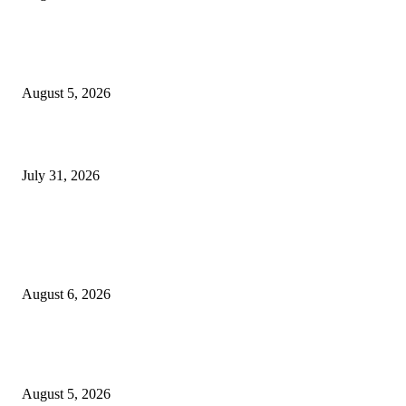
Nissan Kicks ePower今移交予马皇家警察，供慨念評估，以作為机動
方案。
August 5, 2026
BYD Sealion 7升級版開𧷗，入門版Dynamic 只售Rm163,800。
July 31, 2026
POPULAR POSTS
新世代BMW iX3 50xDrive M Sport Pro上市，新面貌討好与否，看市
應；由Rm378,800起。
August 6, 2026
Nissan Kicks ePower今移交予马皇家警察，供慨念評估，以作為机動
方案。
August 5, 2026