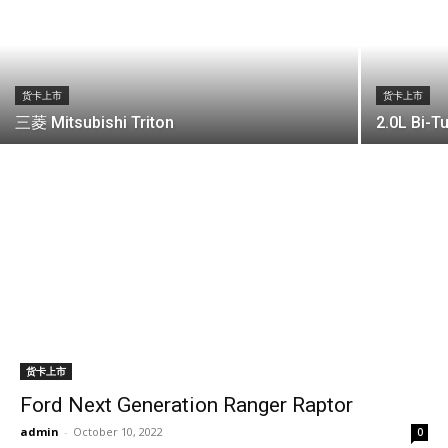
货卡上市
货卡上市
三菱 Mitsubishi Triton
2.0L Bi-T
货卡上市
Ford Next Generation Ranger Raptor
admin
-
October 10, 2022
0