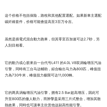
这个价格不包括保险，路稅和其他配置選配。如果新車主選配
碳䊹維套件，价格可能會提高至3百万令吉。
虽然是插電式混合動力跑車，但其零至百加速可达2.7秒，另
人刮目相看。
它的動力或心脏來自一台代号L411 的4.0L V8双涡輪增压汽油
引擎，同時有三台马达輔助，綜合輸出马力為800匹，峰值扭
力為730牛米，峰值扭力极限可达11,000轉。
它的两具涡輪增压汽油引擎，拥有2.5 Bar超高增压，因此可
升至800匹的傲人動力，而肿擎盖采用三片式整合，增加其散
熱效果，同時也可讓車主欣赏他这副高性能引擎。