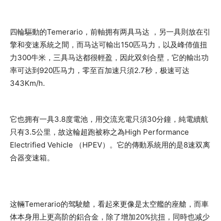
四輪驅動的Temerario，前軸拥有两具马达 ，另一具則放在引
擎和变速系統之間，而马达可輸出150匹马力，以及峰伂值扭
力300牛米，三具马达都很輕盈，因此双剑合壁，它的輸出功
率可达到920匹马力，零至百加速只須2.7秒，极速可达
343Km/h.
它也拥有一具3.8度電池，用交流充電只須30分鐘，純電續航
只有3.5公里，故这輪超跑被称之為High Performance
Electrified Vehicle （HPEV）。它的傳動系統用的是8速双离
合器变速箱。
这輛Temerario的驾駛艙，看起來更像是太空艦的座艙，而車
体本身用上更高阶的鋁合金，除了增加20%抗扭，同時也减少