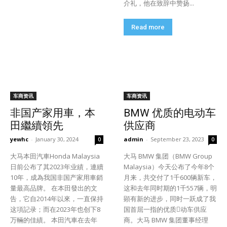
介礼，他在致辞中赞扬...
Read more
车商资讯
车商资讯
非国产家用車，本
BMW 优质的电动车
田繼續領先
供应商
yewhc
-
January 30, 2024
admin
-
September 23, 2023
0
0
大马本田汽車Honda Malaysia
大马 BMW 集团（BMW Group
日前公布了其2023年业績，連續
Malaysia）今天公布了今年8个
10年，成為我国非国产家用車銷
月来，共交付了1千600辆新车，
量最高品牌。 在本田發出的文
这和去年同时期的1千557辆，明
告，它自2014年以來，一直保持
顕有新的进步，同时一跃成了我
这項記录；而在2023年也创下8
国首屈一指的优质𩰫动车供应
万輛的佳績。 本田汽車在去年
商。大马 BMW 集团董事经理