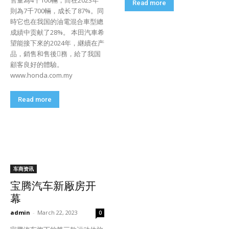
售量為4千100輛，而在2023年
Read more
則為7千700輛，成长了87%。同
時它也在我国的油電混合車型總
成績中贡献了28%。 本田汽車希
望能接下來的2024年，継續在产
品，銷售和售後𦙹務，給了我国
顧客良好的體驗。
www.honda.com.my
Read more
车商资讯
宝腾汽车新厰房开
幕
admin
-
March 22, 2023
0