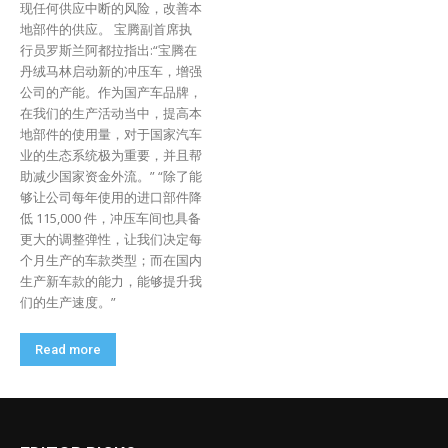
现任何供应中断的风险，改善本
地部件的供应。 宝腾副首席执
行员罗斯兰阿都拉指出:“宝腾在
丹绒马林启动新的冲压车，增强
公司的产能。作为国产车品牌，
在我们的生产活动当中，提高本
地部件的使用量，对于国家汽车
业的生态系统极为重要，并且帮
助减少国家资金外流。” “除了能
够让公司每年使用的进口部件降
低 115,000 件，冲压车间也具备
更大的调整弹性，让我们决定每
个月生产的车款类型；而在国内
生产新车款的能力，能够提升我
们的生产速度。”
Read more