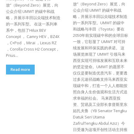
放”（Beyond Zero）展览，向
放”（Beyond Zero）展览，向
公众介绍 UMWT 的碳中和战
公众介绍 UMWT 的碳中和战
略，并展示丰田以尖端技术制造
略，并展示丰田以尖端技术制造
的一系列车型。UMWT 的碳中
的一系列车型。 在这一系列車
和战略与丰田（Toyota）要在
系中，包括了Hilux BEV
2050年前实现碳中和的全球目标
Concept ， Camry HEV，BZ4X
一致，它彰显了 UMWT 对可持
，C+Pod ，Mirai ，Lexus RZ
续发展和环保实践的承诺。 这
，Corolla Cross H2 Concept，
场展览体现了 UMWT 引领马来
Prius...
西亚实现可持续发展和互联未来
的坚定使命。UMWT 的愿景不
Read more
仅仅是要制造优质汽车，更要透
过多元途径战略支持马来西亚实
现碳中和，打造一个人人都能按
照自身人生价值观和生活方式追
求幸福的社会。 马来西亚投
资、贸易及工业部长拿督斯里东
姑扎夫鲁（YB Senator Tengku
Datuk Seri Utama
ZafrulTengku Abdul Aziz）今
日受邀为这项开创性活动主持推