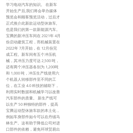
学习电动汽车的知识。 在新车
开始生产后,我们将会举办媒体
预览会和顾客预览活动，过后才
正式推介此新款运动型休旅车,
也是我们的第一款新能源汽车。
宝腾的新冲压车间在 2021年 4月
份启动建筑工程，而机械装置在
2022年 7月开始，在 12月份完
成工程。新车间有五个冲压机
械，其冲压力度可达 2,500 吨，
还有两个冲压器各别为 1,200吨
和 1,000 吨，冲压生产线使用六
个机器人转移部件至不同的工
位，在工业 4.0 科技的辅助下，
利用实时数据和机械学习以改善
汽车部件的质量。 新生产线可
以生产 50 种独特的部件，提高
宝腾运动型休旅车款的本土化，
例如车身部件如今可以在丹绒马
林生产。这有助于降低公司对进
口部件的依赖，避免环球贸易出