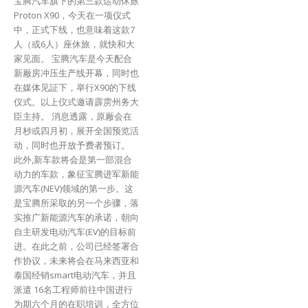
宝腾汽车旗下的第三款运动休旅
Proton X90，今天在一项仪式
中，正式下线，也意味着这款7
人（或6人）座休旅，就快和大
家见面。 宝腾汽车是今天配合
新厰房冲压生产线开幕，同时也
在媒体见証下，举行X90的下线
仪式。以上仪式邀请霹雳州务大
臣主持。 消息透露，原厰会在
月杪或四月初，展开全国预览活
动，同时也开放予费者预订。
此外,新车款将会是第一部混合
动力的车款，象征宝腾进军新能
源汽车(NEV)领域的第一步。这
是宝腾所采取的另一个步骤，落
实推广新能源汽车的承诺，朝向
自主研发电动汽车(EV)的目标前
进。在此之前，公司已经签署合
作协议，未来将会在马来西亚和
泰国经销smart电动汽车，并且
派遣 16名工程师前往中国进行
为期六个月的在职培训，全方位