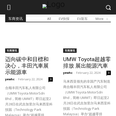
车商资讯
All
EV快报
EV新车
More
车商资讯
车商资讯
迈向碳中和目標和
UMW Toyota超越零
决心，丰田汽車展
排放 展出能源汽車
示能源車
yewhc
-
February 22, 2024
0
yewhc
-
February 22, 2024
0
马来西亚领先的非国产汽车制造
商合顺丰田汽车私人有限公司
合顺丰田汽车私人有限公司
（UMW Toyota MotorSdn
（UMW Toyota MotorSdn
Bhd，简称 UMWT）即日起至2
Bhd，简称 UMWT）即日起至2
月28日在武吉加里尔马来西亚科
月28日在武吉加里尔马来西亚科
技园（Technology Park
技园（Technology Park
Malaysia）举办“超越零排
Malaysia）举办“超越零排