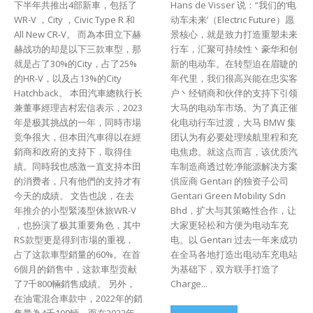
下半年共推出4部新車，包括了
Hans de Visser 说：“我们的‘电
WR-V ，City ，Civic Type R 和
动车未来’（Electric Future）愿
All New CR-V。 而為本田立下赫
景核心，就是致力打造重塑未来
赫战功的却是以下三款車型，那
行车，汇聚可持续性丶豪华和创
就是占了30%的City，占了25%
新的电动车。在转型迫在眉睫的
的HR-V，以及占13%的City
年代里，我们很高兴能在忠实客
Hatchback。 本田汽車總執行长
户丶经销商和伙伴的支持下引领
兼董事經理吉村宏信表示，2023
大马的电动车市场。为了真正催
年是极其挑战的一年，同時市場
化电动行车过渡，大马 BMW 集
竞争很大，但本田汽車得以在經
团认为有必要处理续航里程和充
銷商和政府的支持下，取得佳
电焦虑。就这点而言，该优质汽
績。同時我也感激一直支持本田
车制造商透过乾净能源解决方案
的消费者，只有他們的支持才有
供应商 Gentari 的独资子公司
今天的成績。 文告也說，在去
Gentari Green Mobility Sdn
年推介的小型緊湊型休旅WR-V
Bhd，扩大与其策略性合作，让
，也扮演了极其重要角色，其中
大家更轻松和方便为电动车充
RS款型更是得到市場的重视，
电。以 Gentari 过去一年来成功
占了这款車型銷量的60%。在首
在全马各地打造出电动车充电站
6個月的銷售中，这款車型贡献
为基础下，双方联手打造了
了7千800輛銷售成績。 另外，
Charge...
在油電混合車款中，2022年的銷