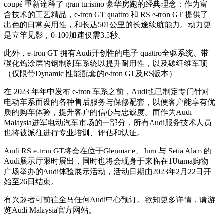
coupé 重新诠释了 gran turismo 豪华房跑的经典理念：作为富
含技术的工艺精品，e-tron GT quattro 和 RS e-tron GT 提供了
出色的日常实用性，和长达501公里的长途续航能力。动力更
是立竿见影，0-100加速仅需3.3秒。
此外，e-tron GT 拥有Audi开创性的电子 quattro全驱系统、带
碳化钨涂层的钢制刹车系统以提升耐用性，以及碳纤维车顶
（仅限带Dynamic 性能配套的e-tron GT及RS版本）
在 2023 年年中发布 e-tron 车系之前，Audi也已制定专门针对
电动车系而设的各种售后服务与保修配套，以便客户能享有优
质的购车体验，提升客户的信心与忠诚度。而作为Audi
Malaysia进军电动汽车市场的一部分，所有Audi服务技术人员
也将被派往进行专业培训、评估和认证。
Audi RS e-tron GT将会在位于Glenmarie、Juru 与 Setia Alam 的
Audi展示厅限时展出，同时也将会现身于来临在1Utama购物
广场举办的Audi体验展示活动，活动日期由2023年2月22日开
始至26日结束。
有兴趣者可前往全马任何Audi中心预订。欲知更多详情，请游
览Audi Malaysia官方网站。