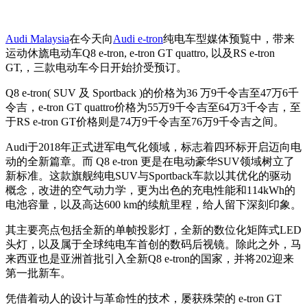
Audi Malaysia
在今天向
Audi e-tron
纯电车型媒体预覧中，带来
运动休旒电动车Q8 e-tron, e-tron GT quattro, 以及RS e-tron
GT,，三款电动车今日开始扴受预订。
Q8 e-tron( SUV 及 Sportback )的价格为36 万9千令吉至47万6千
令吉，e-tron GT quattro价格为55万9千令吉至64万3千令吉，至
于RS e-tron GT价格则是74万9千令吉至76万9千令吉之间。
Audi于2018年正式进军电气化领域，标志着四环标开启迈向电
动的全新篇章。而 Q8 e-tron 更是在电动豪华SUV领域树立了
新标准。这款旗舰纯电SUV与Sportback车款以其优化的驱动
概念，改进的空气动力学，更为出色的充电性能和114kWh的
电池容量，以及高达600 km的续航里程，给人留下深刻印象。
其主要亮点包括全新的单帧投影灯，全新的数位化矩阵式LED
头灯，以及属于全球纯电车首创的数码后视镜。除此之外，马
来西亚也是亚洲首批引入全新Q8 e-tron的国家，并将202迎来
第一批新车。
凭借着动人的设计与革命性的技术，屡获殊荣的 e-tron GT