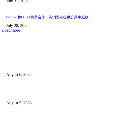
July 31, 2026
Suzuki 和FLUX携手合作，為消费者提供訂用車服務。
July 28, 2026
Load more
EDITOR PICKS
新世代BMW iX3 50xDrive M Sport Pro上市，新面貌討好与否，看市
應；由Rm378,800起。
August 6, 2026
Nissan Kicks ePower今移交予马皇家警察，供慨念評估，以作為机動
方案。
August 5, 2026