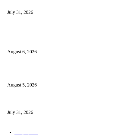
BYD Sealion 7升級版開𧷗，入門版Dynamic 只售Rm163,800。
July 31, 2026
POPULAR POSTS
新世代BMW iX3 50xDrive M Sport Pro上市，新面貌討好与否，看市
應；由Rm378,800起。
August 6, 2026
Nissan Kicks ePower今移交予马皇家警察，供慨念評估，以作為机動
方案。
August 5, 2026
BYD Sealion 7升級版開𧷗，入門版Dynamic 只售Rm163,800。
July 31, 2026
POPULAR CATEGORY
EV新车
160