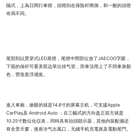
隔式，上為日間行車燈，頭燈則在保险杆两側，和一般的頭燈
布局不同。
尾部則以贯穿式LED尾燈，尾燈中間部位放了JAECOO字眼，
下面的保杆可看㺯双边單出排气管，而車頂用上了不同車身顏
色，營造悬浮感覚。
進入車厢，搶眼的就是14.8寸的屏幕主机，可支援Apple
CarPlay及 Android Auto ；在三幅式的方向盘正前方就是
10.25寸数位化仪表，同時具有抬頭顕示器，其他內裝配備还
有全景天窗，後座冷气出風口，无綫手机充電座及電動尾門。