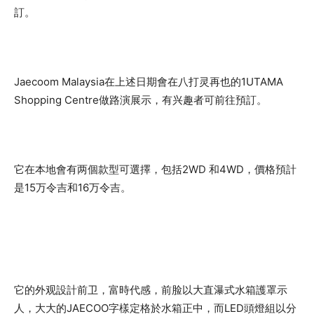
訂。
Jaecoom Malaysia在上述日期會在八打灵再也的1UTAMA
Shopping Centre做路演展示，有兴趣者可前往預訂。
它在本地會有两個款型可選擇，包括2WD 和4WD，價格預計
是15万令吉和16万令吉。
它的外观設計前卫，富時代感，前脸以大直瀑式水箱護罩示
人，大大的JAECOO字樣定格於水箱正中，而LED頭燈組以分