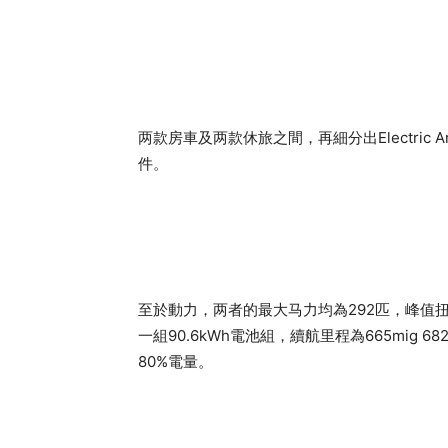
两款房車及两款休旅之間，再細分出Electric Ar
件。
至於動力，两者的最大马力均為292匹，峰值扭力
一組90.6kWh電池組，續航里程為665mig 6
80%電量。