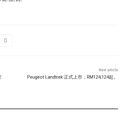
Next article
皆
Peugeot Landtrek 正式上市，RM124,124起。