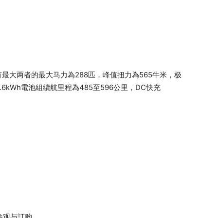
最大两者的最大马力為288匹，峰值扭力為565牛米，极
0.6kWh電池組續航里程為485至596公里，DC快充
示厅参观与訂购。