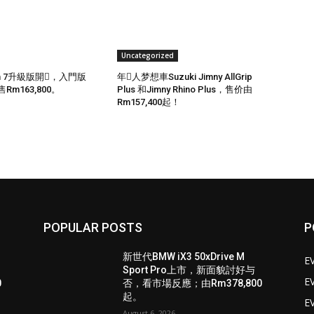
Uncategorized
ion 7升級版開𧷗，入門版
年𨌷人梦想車Suzuki Jimny AllGrip
售Rm163,800。
Plus 和Jimny Rhino Plus，售价由
Rm157,400起！
POPULAR POSTS
P
新世代BMW iX3 50xDrive M
E
Sport Pro上市，新面貌討好与
E
0
否，看市場反應；由Rm378,800
起。
E
August 6, 2026