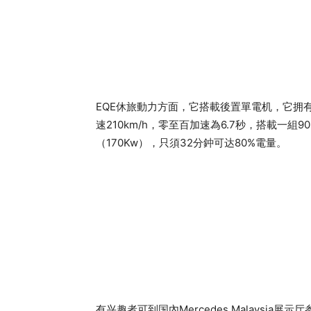
EQE休旅動力方面，它搭載後置單電机，它拥有
速210km/h，零至百加速為6.7秒，搭載一組9
（170Kw），只須32分鈡可达80%電量。
有兴趣者可到国內Mercedes Malaysia展