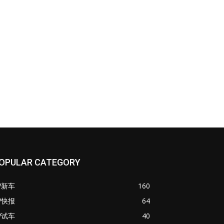
OPULAR CATEGORY
V新车
160
V快报
64
V试车
40