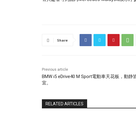
Share
Previous article
BMW i5 eDrive40 M Sport電動車天花板，動静
宜。
RELATED ARTICLES