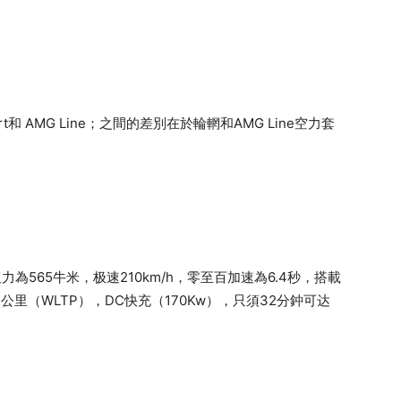
t和 AMG Line；之間的差別在於輪輞和AMG Line空力套
為565牛米，极速210km/h，零至百加速為6.4秒，搭載
82公里（WLTP），DC快充（170Kw），只須32分鈡可达