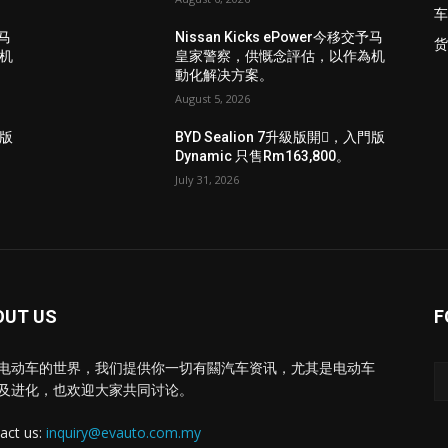
车
予马
Nissan Kicks ePower今移交予马
货
机
皇家警察，供慨念評估，以作為机
動化解决方案。
August 5, 2026
門版
BYD Sealion 7升級版開𧷗，入門版
Dynamic 只售Rm163,800。
July 31, 2026
OUT US
F
电动车的世界，我们提供你一切有闗汽车资讯，尤其是电动车
及进化，也欢迎大家共同讨论。
act us:
inquiry@evauto.com.my