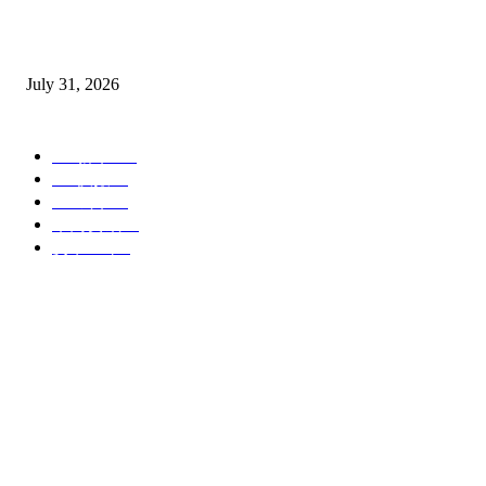
BYD Sealion 7升級版開𧷗，入門版Dynamic 只售Rm163,800。
July 31, 2026
POPULAR CATEGORY
EV新车
160
EV快报
64
EV试车
40
车商资讯
13
货卡上市
6