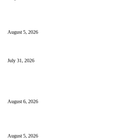
Nissan Kicks ePower今移交予马皇家警察，供慨念評估，以作為机動
方案。
August 5, 2026
BYD Sealion 7升級版開𧷗，入門版Dynamic 只售Rm163,800。
July 31, 2026
POPULAR POSTS
新世代BMW iX3 50xDrive M Sport Pro上市，新面貌討好与否，看市
應；由Rm378,800起。
August 6, 2026
Nissan Kicks ePower今移交予马皇家警察，供慨念評估，以作為机動
方案。
August 5, 2026