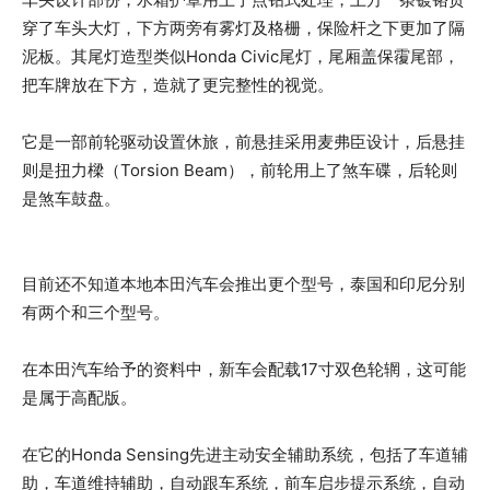
穿了车头大灯，下方两旁有雾灯及格栅，保险杆之下更加了隔
泥板。其尾灯造型类似Honda Civic尾灯，尾厢盖保䨱尾部，
把车牌放在下方，造就了更完整性的视觉。
它是一部前轮驱动设置休旅，前悬挂采用麦弗臣设计，后悬挂
则是扭力樑（Torsion Beam），前轮用上了煞车碟，后轮则
是煞车鼓盘。
目前还不知道本地本田汽车会推出更个型号，泰国和印尼分别
有两个和三个型号。
在本田汽车给予的资料中，新车会配载17寸双色轮辋，这可能
是属于高配版。
在它的Honda Sensing先进主动安全辅助系统，包括了车道辅
助，车道维持辅助，自动跟车系统，前车启步提示系统，自动