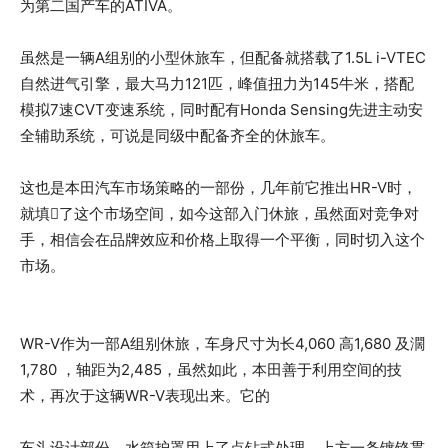
为第二国产车的ATIVA。
虽然是一辆A组别的小型休旅车，但配备就搭载了1.5L i-VTEC
自然进气引擎，最大马力121匹，峰值扭力为145牛米，搭配
模拟7速CVT变速系统，同时配有Honda Sensing先进主动安
全辅助系统，可说是同级中配备齐全的休旅车。
这也是本田汽车市场策略的一部份，几年前它推出HR-V时，
就填𥙷了这个市场空间，如今这部入门休旅，虽然面对竞争对
手，相信会在品牌效应和价格上取得一个平衡，同时切入这个
市场。
WR-V作为一部A组别休旅，车身尺寸为长4,060 高1,680 及濶
1,780 ，轴距为2,485，虽然如此，本田善于利用空间的技
术，再次于这辆WR-V表现出来。它的
车头设计部份，水箱护罩用上了点钻式处理，上方一条镀铬贯