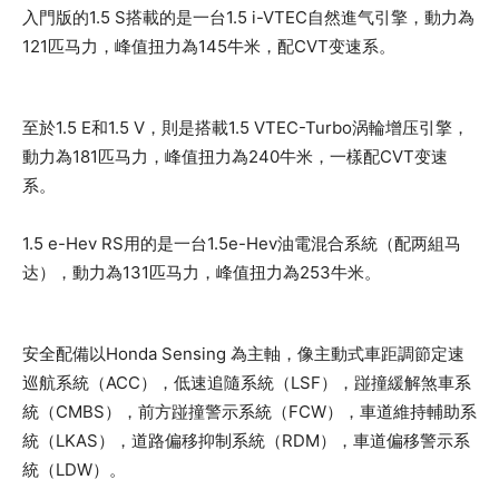
入門版的1.5 S搭載的是一台1.5 i-VTEC自然進气引擎，動力為
121匹马力，峰值扭力為145牛米，配CVT变速系。
至於1.5 E和1.5 V，則是搭載1.5 VTEC-Turbo涡輪增压引擎，
動力為181匹马力，峰值扭力為240牛米，一樣配CVT变速
系。
1.5 e-Hev RS用的是一台1.5e-Hev油電混合系統（配两組马
达），動力為131匹马力，峰值扭力為253牛米。
安全配備以Honda Sensing 為主軸，像主動式車距調節定速
巡航系統（ACC），低速追隨系統（LSF），踫撞緩解煞車系
統（CMBS），前方踫撞警示系統（FCW），車道維持輔助系
統（LKAS），道路偏移抑制系統（RDM），車道偏移警示系
統（LDW）。